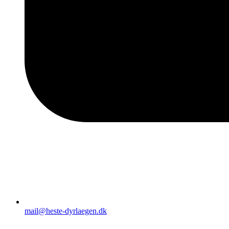
mail@heste-dyrlaegen.dk